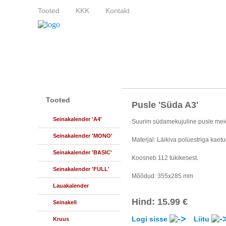
Tooted
KKK
Kontakt
Tooted
Pusle 'Süda A3'
Seinakalender 'A4'
Suurim südamekujuline pusle meie
Seinakalender 'MONO'
Materjal: Läikiva polüestriga kaetu
Seinakalender 'BASIC'
Koosneb 112 tükikesest.
Seinakalender 'FULL'
Mõõdud: 355x285 mm
Lauakalender
Hind: 15.99 €
Seinakell
Logi sisse
Liitu
Kruus