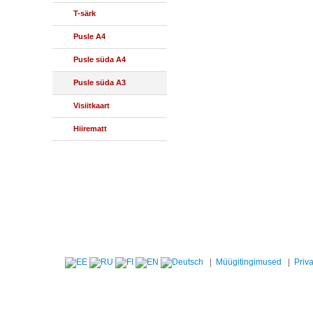
T-särk
Pusle A4
Pusle süda A4
Pusle süda A3
Visiitkaart
Hiirematt
|
Müügitingimused
|
Priv