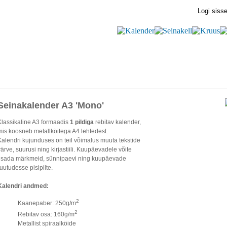
Logi siss
Seinakalender A3 'Mono'
Klassikaline A3 formaadis
1 pildiga
rebitav kalender,
mis koosneb metallköitega A4 lehtedest.
Kalendri kujunduses on teil võimalus muuta tekstide
värve, suurusi ning kirjastiili. Kuupäevadele võite
lisada märkmeid, sünnipaevi ning kuupäevade
ruutudesse pisipilte.
Kalendri andmed:
2
Kaanepaber: 250g/m
2
Rebitav osa: 160g/m
Metallist spiraalköide